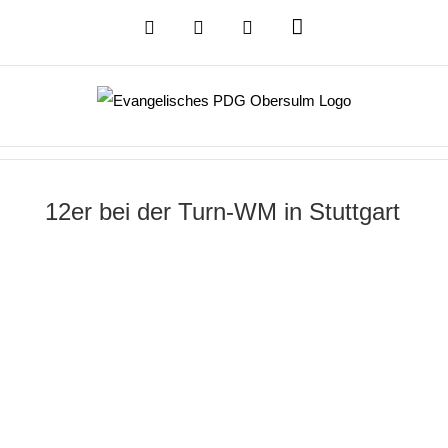
Zum
Das
DSB
Mensa
PDG
Inhalt
Cloud
PDG
auf
springen
Instagram
12er bei der Turn-WM in Stuttgart