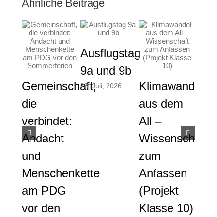
Ähnliche Beiträge
Ausflugstag
9a und 9b
Pro
Gemeinschaft,
Klimawandel
28. Juli, 2026
der
die
aus dem
9a 
verbindet:
All –
Nac
Andacht
Wissenschaft
und
und
zum
Mobi
Menschenkette
Anfassen
28. Ju
am PDG
(Projekt
vor den
Klasse 10)