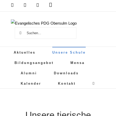
Zum
Das
DSB
Mensa
PDG
Cloud
PDG
Inhalt
auf
springen
Instagram
Suche
nach:
Aktuelles
Unsere Schule
Bildungsangebot
Mensa
Alumni
Downloads
Kalender
Kontakt
Unsere tierische