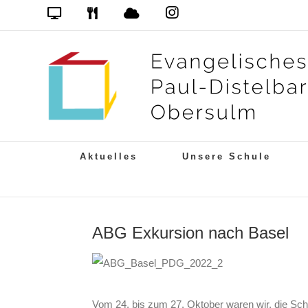
Zum
Das
DSB
Mensa
PDG
Cloud
PDG
Inhalt
auf
springen
Instagram
Aktuelles
Unsere Schule
ABG Exkursion nach Basel
Vom 24. bis zum 27. Oktober waren wir, die Schü