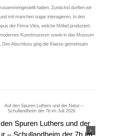
zusammengestellt hatten. Zunächst durften wir
und mit manchen sogar interagieren. In den
pus der Firma Vitra, welche Möbel produziert.
 ein modernes Kunstmuseum sowie in das Museum
en. Den Abschluss ging die Klasse gemeinsam
 den Spuren Luthers und der
Gemeinschaf
ur – Schullandheim der 7b im
Andacht un