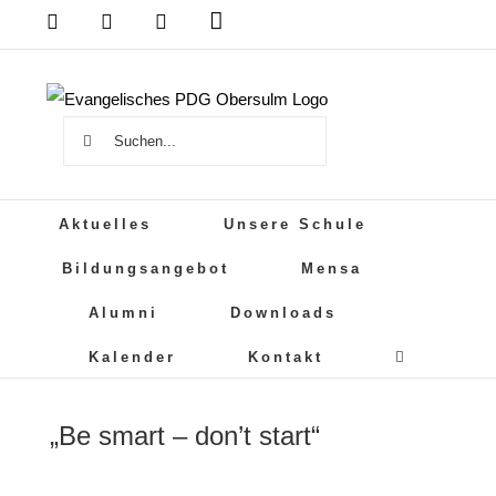
Zum
Das
DSB
Mensa
PDG
Cloud
PDG
Inhalt
auf
springen
Instagram
Suche
nach:
Aktuelles
Unsere Schule
Bildungsangebot
Mensa
Alumni
Downloads
Kalender
Kontakt
„Be smart – don’t start“