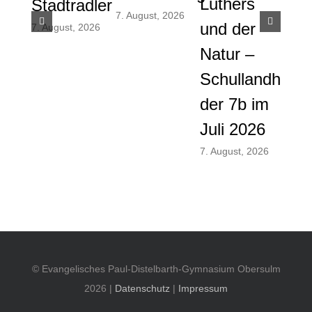
Luthers
ver
Stadtradler
7. August, 2026
und der
And
7. August, 2026
Natur –
und
Schullandheim
Men
der 7b im
am
Juli 2026
vor
Som
7. August, 2026
28. Ju
© Evangelisches Paul-Distelbarth-Gymnasium Obersulm
2026 |
Datenschutz
|
Impressum