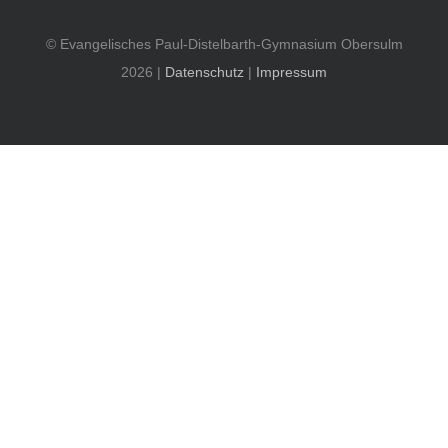
© Evangelisches Paul-Distelbarth-Gymnasium Obersulm
2026 |
Datenschutz
|
Impressum