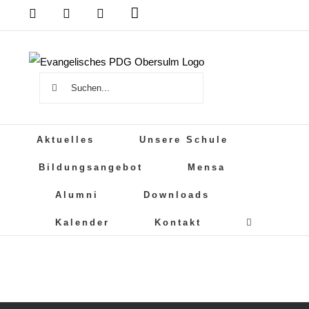
Zum
Das
DSB
Mensa
PDG
Cloud
PDG
Inhalt
auf
springen
Instagram
Suche
nach:
Aktuelles
Unsere Schule
Bildungsangebot
Mensa
Alumni
Downloads
Kalender
Kontakt