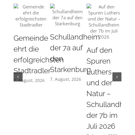
Schullandheim
Gemeinde
der 7a auf
ehrt die
Auf den
Gem
den
erfolgreichsten
Spuren
die
Starkenburg
Stadtradler
Luthers
ver
7. August, 2026
7. August, 2026
und der
An
Natur –
un
Schullandhei
Men
der 7b im
am
Juli 2026
vor