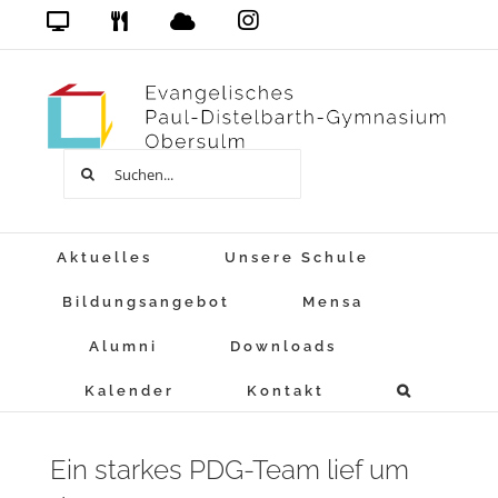
Zum
Das
DSB
Mensa
PDG
Cloud
PDG
Inhalt
auf
springen
Instagram
Suche
nach:
Aktuelles
Unsere Schule
Bildungsangebot
Mensa
Alumni
Downloads
Kalender
Kontakt
Ein starkes PDG-Team lief um