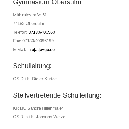
Gymnasium Obersulm
Mühlrainstraße 51
74182 Obersulm
Telefon:
07130/400960
Fax: 07130/40096199
E-Mail:
info[at]evgo.de
Schulleitung:
OStD i.K. Dieter Kurtze
Stellvertretende Schulleitung:
KR i.K. Sandra Hillenmaier
OStR’in i.K. Johanna Wetzel