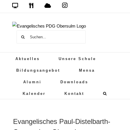
Zum
Das
DSB
Mensa
PDG
Cloud
PDG
Inhalt
auf
springen
Instagram
Suche
nach:
Aktuelles
Unsere Schule
Bildungsangebot
Mensa
Alumni
Downloads
Kalender
Kontakt
Evangelisches Paul-Distelbarth-