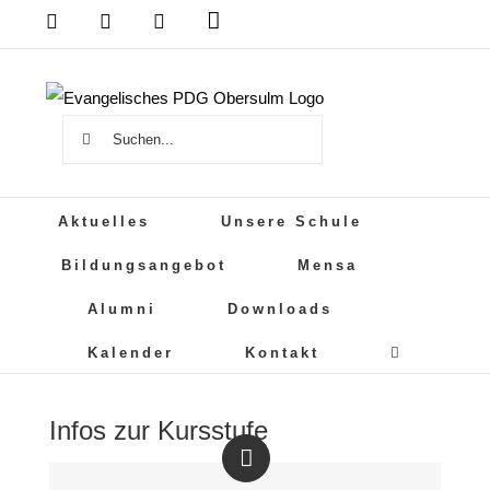
Zum
Das
DSB
Mensa
PDG
Cloud
PDG
Inhalt
auf
springen
Instagram
Suche
nach:
Aktuelles
Unsere Schule
Bildungsangebot
Mensa
Alumni
Downloads
Kalender
Kontakt
Infos zur Kursstufe