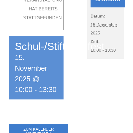
HAT BEREITS
Datum:
STATTGEFUNDEN.
15. November
2025
Zeit:
Schul-/Stiftungsfest
10:00 - 13:30
15.
November
2025 @
10:00
-
13:30
ZUM KALENDER