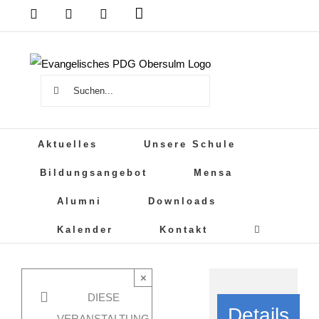
Zum
Das
DSB
Mensa
PDG
Cloud
PDG
Inhalt
auf
springen
Instagram
Suche
nach:
Aktuelles
Unsere Schule
Bildungsangebot
Mensa
Alumni
Downloads
Kalender
Kontakt
×
DIESE
Details
VERANSTALTUNG