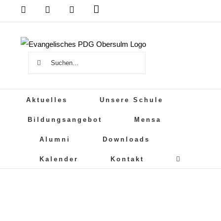
Zum
Das
DSB
Mensa
PDG
Cloud
PDG
Inhalt
auf
springen
Instagram
Suche
nach:
Aktuelles
Unsere Schule
Bildungsangebot
Mensa
Alumni
Downloads
Kalender
Kontakt