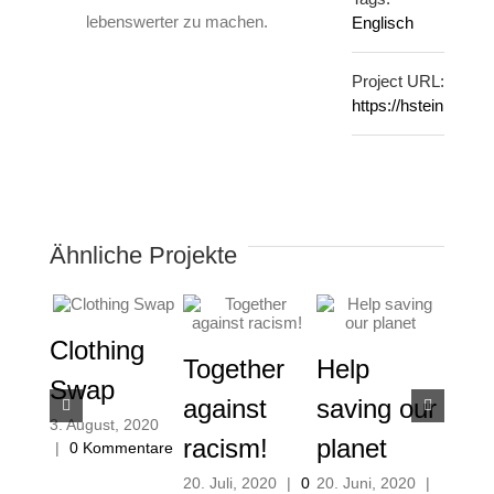
lebenswerter zu machen.
Englisch
Project URL:
https://hsteinmetz.
Ähnliche Projekte
Clothing
Together
Help
Se
Swap
against
saving our
Han
3. August, 2020
racism!
planet
Blo
|
0 Kommentare
20. Juli, 2020
|
0
20. Juni, 2020
|
20. Ju