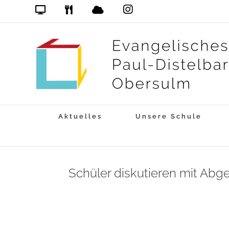
Zum
Das
DSB
Mensa
PDG
Cloud
PDG
Inhalt
auf
springen
Instagram
Aktuelles
Unsere Schule
Schüler diskutieren mit Abge