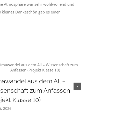
 Die Atmosphäre war sehr wohlwollend und
s kleines Dankeschön gab es einen
mawandel aus dem All –
Projektwoc
senschaft zum Anfassen
9b: Nachhal
ojekt Klasse 10)
28. Juli, 2026
li, 2026