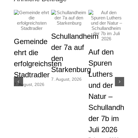
Schullandheim
Gemeinde
der 7a auf
Auf den
Gem
ehrt die
den
Spuren
die
erfolgreichsten
Starkenburg
Luthers
ver
Stadtradler
7. August, 2026
und der
And
7. August, 2026
Natur –
und
Schullandheim
Men
der 7b im
am
Juli 2026
vor