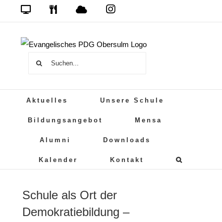
Zum
Das
DSB
Mensa
PDG
Cloud
PDG
Inhalt
auf
springen
Instagram
Suche
nach:
Aktuelles
Unsere Schule
Bildungsangebot
Mensa
Alumni
Downloads
Kalender
Kontakt
Schule als Ort der
Demokratiebildung –