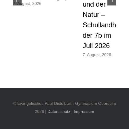
und der
And
7. August, 2026
Natur –
und
Schullandheim
Men
der 7b im
am
Juli 2026
vor
Som
7. August, 2026
28. Ju
© Evangelisches Paul-Distelbarth-Gymnasium Obersulm
2026 |
Datenschutz
|
Impressum