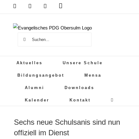
Zum
Das
DSB
Mensa
PDG
Cloud
PDG
Inhalt
auf
springen
Instagram
Suche
nach:
Aktuelles
Unsere Schule
Bildungsangebot
Mensa
Alumni
Downloads
Kalender
Kontakt
Sechs neue Schulsanis sind nun
offiziell im Dienst