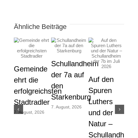
Ähnliche Beiträge
Schullandheim
Gemeinde
der 7a auf
Auf den
Gem
ehrt die
den
Spuren
die
erfolgreichsten
Starkenburg
Luthers
ver
Stadtradler
7. August, 2026
und der
And
7. August, 2026
Natur –
und
Schullandheim
Men