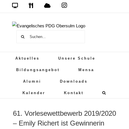
Zum
Das
DSB
Mensa
PDG
Cloud
PDG
Inhalt
auf
springen
Instagram
Suche
nach:
Aktuelles
Unsere Schule
Bildungsangebot
Mensa
Alumni
Downloads
Kalender
Kontakt
61. Vorlesewettbewerb 2019/2020
– Emily Richert ist Gewinnerin