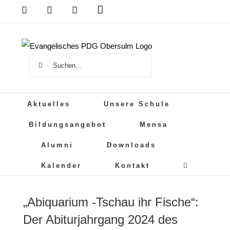
Zum
Das
DSB
Mensa
PDG
Cloud
PDG
Inhalt
auf
springen
Instagram
Suche
nach:
Aktuelles
Unsere Schule
Bildungsangebot
Mensa
Alumni
Downloads
Kalender
Kontakt
„Abiquarium -Tschau ihr Fische“:
Der Abiturjahrgang 2024 des