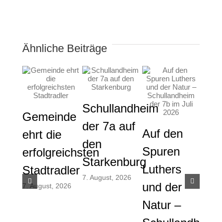
Ähnliche Beiträge
Schullandheim
Gemeinde
der 7a auf
Auf den
Gem
ehrt die
den
Spuren
die
erfolgreichsten
Starkenburg
Luthers
ver
Stadtradler
7. August, 2026
und der
And
7. August, 2026
Natur –
und