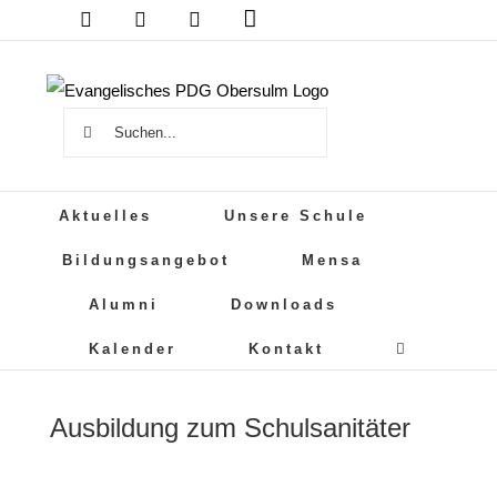
Das
Zum
DSB
Mensa
PDG
Cloud
PDG
Inhalt
auf
springen
Instagram
Suche
nach:
Aktuelles
Unsere Schule
Bildungsangebot
Mensa
Alumni
Downloads
Kalender
Kontakt
Ausbildung zum Schulsanitäter