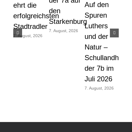
der 7a auf
Auf den
Gem
ehrt die
den
Spuren
die
erfolgreichsten
Starkenburg
Luthers
ver
Stadtradler
7. August, 2026
und der
And
7. August, 2026
Natur –
und
Schullandheim
Men
der 7b im
am
Juli 2026
vor
Som
7. August, 2026
28. Ju