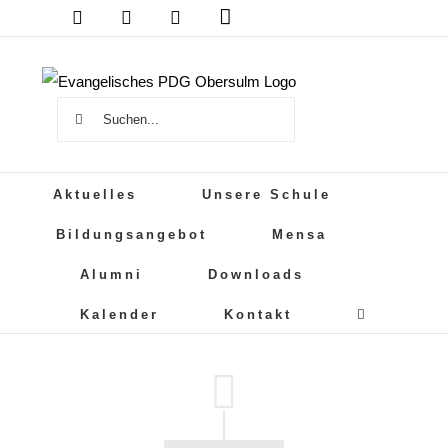
Das
Zum
DSB
Mensa
PDG
Cloud
PDG
Inhalt
auf
springen
Instagram
Suche
nach:
Aktuelles
Unsere Schule
Bildungsangebot
Mensa
Alumni
Downloads
Kalender
Kontakt