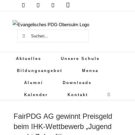
Das
Zum
DSB
Mensa
PDG
Cloud
PDG
Inhalt
auf
springen
Instagram
Suche
nach:
Aktuelles
Unsere Schule
Bildungsangebot
Mensa
Alumni
Downloads
Kalender
Kontakt
FairPDG AG gewinnt Preisgeld
beim IHK-Wettbewerb „Jugend