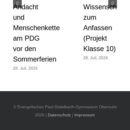
Nac
Andacht
Wissenschaft
und
und
zum
Mobi
Menschenkette
Anfassen
28. Ju
am PDG
(Projekt
vor den
Klasse 10)
Sommerferien
28. Juli, 2026
28. Juli, 2026
© Evangelisches Paul-Distelbarth-Gymnasium Obersulm
2026 |
Datenschutz
|
Impressum