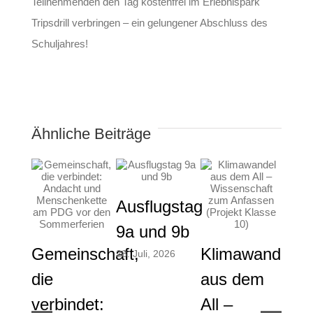
Teilnehmenden den Tag kostenfrei im Erlebnispark
Tripsdrill verbringen – ein gelungener Abschluss des
Schuljahres!
Ähnliche Beiträge
Ausflugstag
9a und 9b
Pro
Gemeinschaft,
Klimawandel
28. Juli, 2026
der
die
aus dem
9a 
verbindet:
All –