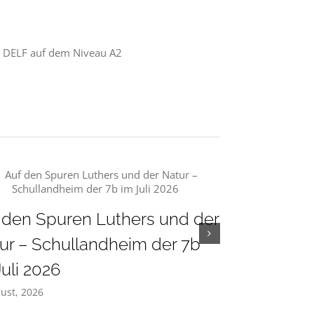
ms DELF auf dem Niveau A2
 den Spuren Luthers und der
Gemeinschaf
ur – Schullandheim der 7b
Andacht un
Juli 2026
am PDG vor
ust, 2026
28. Juli, 2026