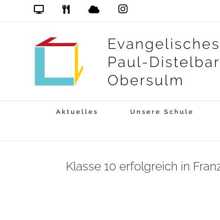
Zum
Das
DSB
Mensa
PDG
Cloud
PDG
Inhalt
auf
springen
Instagram
Aktuelles
Unsere Schule
Klasse 10 erfolgreich in Fr