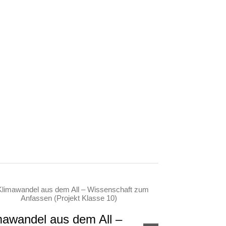
mawandel aus dem All –
Projektwoch