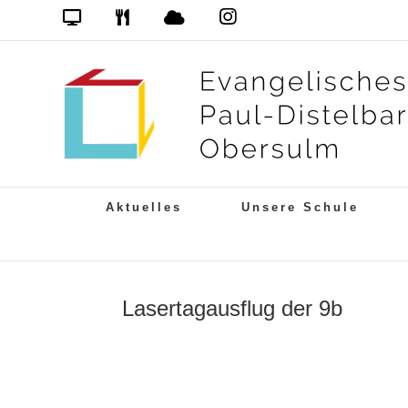
Zum
Das
DSB
Mensa
PDG
Cloud
PDG
Inhalt
auf
springen
Instagram
Aktuelles
Unsere Schule
Lasertagausflug der 9b