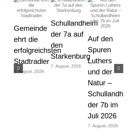
Schullandheim
Gemeinde
der 7a auf
Auf den
Gem
ehrt die
den
Spuren
die
erfolgreichsten
Starkenburg
Luthers
ver
Stadtradler
7. August, 2026
und der
And
7. August, 2026
Natur –
und
Schullandheim
Men
der 7b im
am
Juli 2026
vor
Som
7. August, 2026
28. Ju