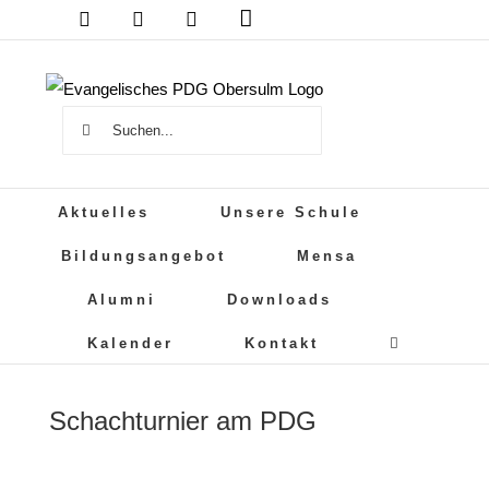
Das
Zum
DSB
Mensa
PDG
Cloud
PDG
Inhalt
auf
springen
Instagram
Suche
nach:
Aktuelles
Unsere Schule
Bildungsangebot
Mensa
Alumni
Downloads
Kalender
Kontakt
Schachturnier am PDG