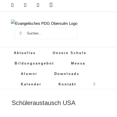
Zum
Das
DSB
Mensa
PDG
Cloud
PDG
Inhalt
auf
springen
Instagram
Suche
nach:
Aktuelles
Unsere Schule
Bildungsangebot
Mensa
Alumni
Downloads
Kalender
Kontakt
Schüleraustausch USA