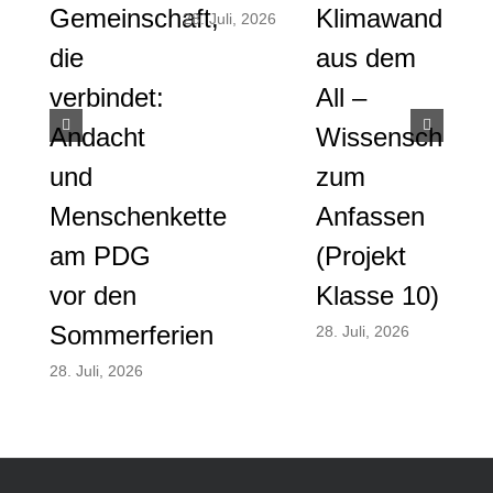
Gemeinschaft,
Klimawandel
28. Juli, 2026
der
die
aus dem
9a 
verbindet:
All –
Nac
Andacht
Wissenschaft
und
und
zum
Mobi
Menschenkette
Anfassen
28. Ju
am PDG
(Projekt
vor den
Klasse 10)
Sommerferien
28. Juli, 2026
28. Juli, 2026