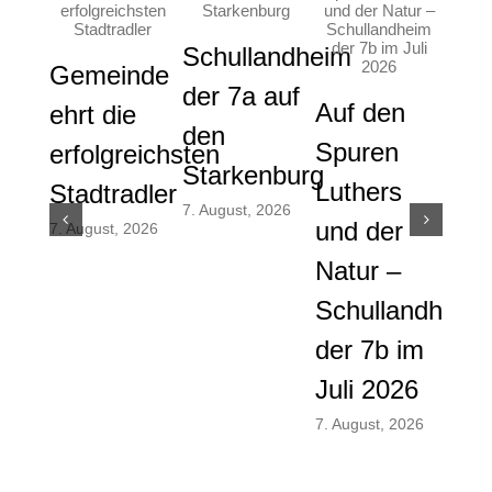
Schullandheim
Gemeinde
der 7a auf
Auf den
Gem
ehrt die
den
Spuren
die
erfolgreichsten
Starkenburg
Luthers
ver
Stadtradler
7. August, 2026
und der
And
7. August, 2026
Natur –
und
Schullandheim
Men
der 7b im
am
Juli 2026
vor
Som
7. August, 2026
28. Ju