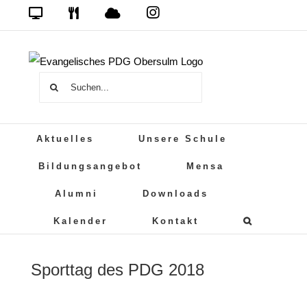
Zum
Das
DSB
Mensa
PDG
Cloud
PDG
Inhalt
auf
springen
Instagram
Suche
nach:
Aktuelles
Unsere Schule
Bildungsangebot
Mensa
Alumni
Downloads
Kalender
Kontakt
Sporttag des PDG 2018