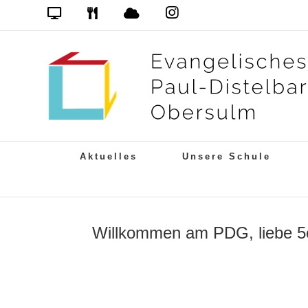
Zum
Das
DSB
Mensa
PDG
Cloud
PDG
Inhalt
auf
springen
Instagram
Aktuelles
Unsere Schule
Willkommen am PDG, liebe 5