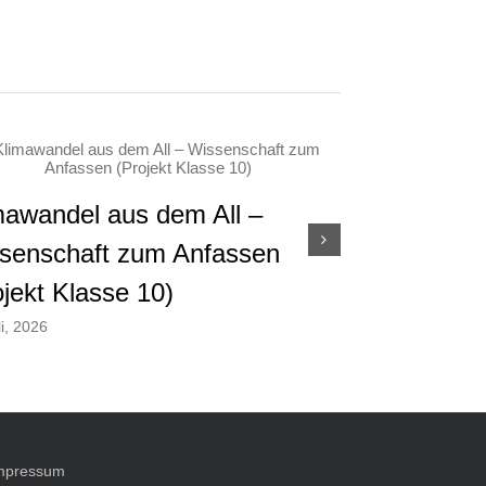
mawandel aus dem All –
Projektwoch
senschaft zum Anfassen
9b: Nachhalt
ojekt Klasse 10)
28. Juli, 2026
li, 2026
mpressum