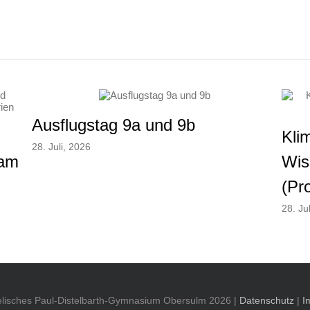
Ausflugstag 9a und 9b
Kli
28. Juli, 2026
 am
Wis
(Pr
28. Ju
lisches Paul-Distelbarth-Gymnasium Obersulm
2026 |
Datenschutz
|
I